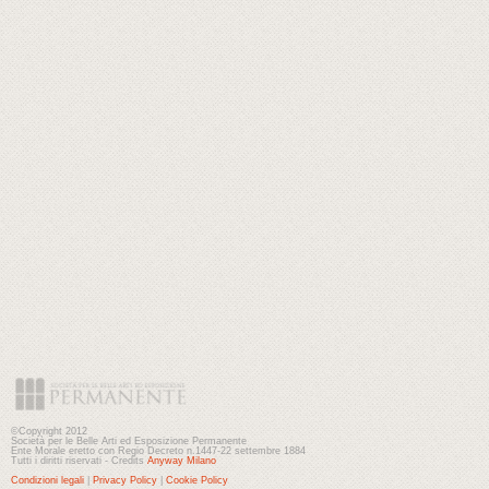
©Copyright 2012
Società per le Belle Arti ed Esposizione Permanente
Ente Morale eretto con Regio Decreto n.1447-22 settembre 1884
Tutti i diritti riservati - Credits
Anyway Milano
Condizioni legali
|
Privacy Policy
|
Cookie Policy