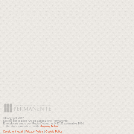
©Copyright 2012
Società per le Belle Arti ed Esposizione Permanente
Ente Morale eretto con Regio Decreto n.1447-22 settembre 1884
Tutti i diritti riservati - Credits
Anyway Milano
Condizioni legali
|
Privacy Policy
|
Cookie Policy