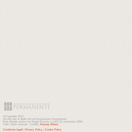
©Copyright 2012
Società per le Belle Arti ed Esposizione Permanente
Ente Morale eretto con Regio Decreto n.1447-22 settembre 1884
Tutti i diritti riservati - Credits
Anyway Milano
Condizioni legali
|
Privacy Policy
|
Cookie Policy