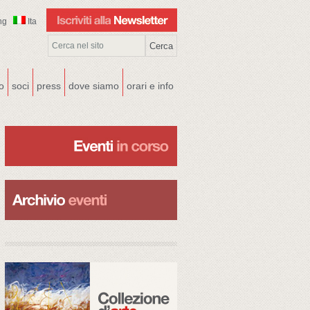
ng
Ita
co
soci
press
dove siamo
orari e info