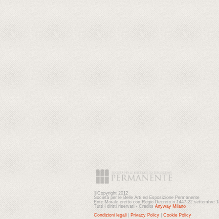
©Copyright 2012
Società per le Belle Arti ed Esposizione Permanente
Ente Morale eretto con Regio Decreto n.1447-22 settembre 
Tutti i diritti riservati - Credits
Anyway Milano
Condizioni legali
|
Privacy Policy
|
Cookie Policy