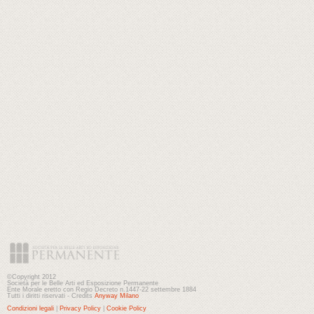
©Copyright 2012
Società per le Belle Arti ed Esposizione Permanente
Ente Morale eretto con Regio Decreto n.1447-22 settembre 1884
Tutti i diritti riservati - Credits
Anyway Milano
Condizioni legali
|
Privacy Policy
|
Cookie Policy