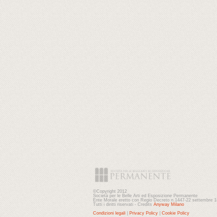
©Copyright 2012
Società per le Belle Arti ed Esposizione Permanente
Ente Morale eretto con Regio Decreto n.1447-22 settembre 
Tutti i diritti riservati - Credits
Anyway Milano
Condizioni legali
|
Privacy Policy
|
Cookie Policy