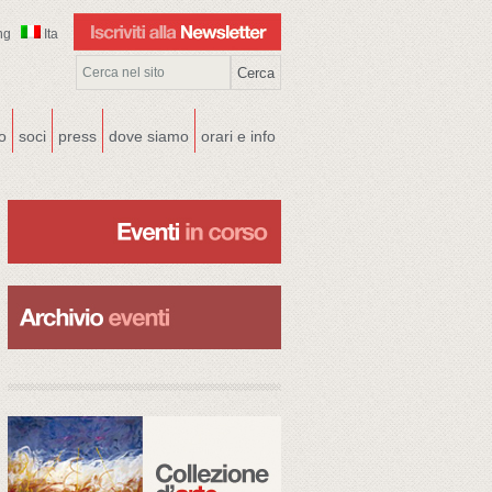
ng
Ita
co
soci
press
dove siamo
orari e info