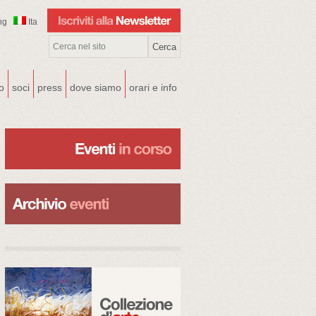
ng
Ita
co
soci
press
dove siamo
orari e info