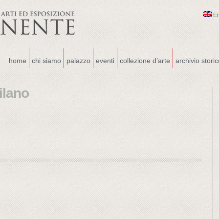
E
home
chi siamo
palazzo
eventi
collezione d’arte
archivio stori
ilano