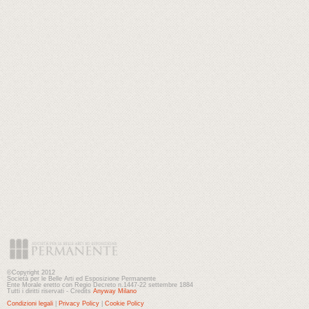
©Copyright 2012
Società per le Belle Arti ed Esposizione Permanente
Ente Morale eretto con Regio Decreto n.1447-22 settembre 1884
Tutti i diritti riservati - Credits
Anyway Milano
Condizioni legali
|
Privacy Policy
|
Cookie Policy