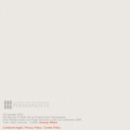
©Copyright 2012
Società per le Belle Arti ed Esposizione Permanente
Ente Morale eretto con Regio Decreto n.1447-22 settembre 1884
Tutti i diritti riservati - Credits
Anyway Milano
Condizioni legali
|
Privacy Policy
|
Cookie Policy