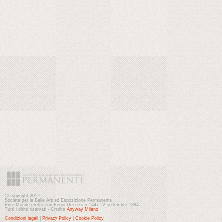
©Copyright 2012
Società per le Belle Arti ed Esposizione Permanente
Ente Morale eretto con Regio Decreto n.1447-22 settembre 1884
Tutti i diritti riservati - Credits
Anyway Milano
Condizioni legali
|
Privacy Policy
|
Cookie Policy