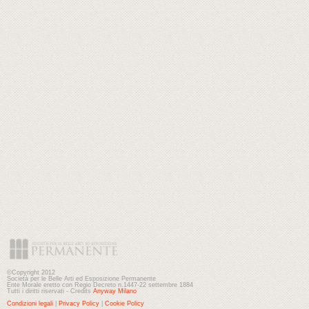
©Copyright 2012
Società per le Belle Arti ed Esposizione Permanente
Ente Morale eretto con Regio Decreto n.1447-22 settembre 1884
Tutti i diritti riservati - Credits
Anyway Milano
Condizioni legali
|
Privacy Policy
|
Cookie Policy