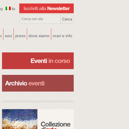
ng
Ita
co
soci
press
dove siamo
orari e info