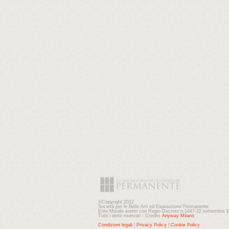
©Copyright 2012
Società per le Belle Arti ed Esposizione Permanente
Ente Morale eretto con Regio Decreto n.1447-22 settembre 
Tutti i diritti riservati - Credits
Anyway Milano
Condizioni legali
|
Privacy Policy
|
Cookie Policy