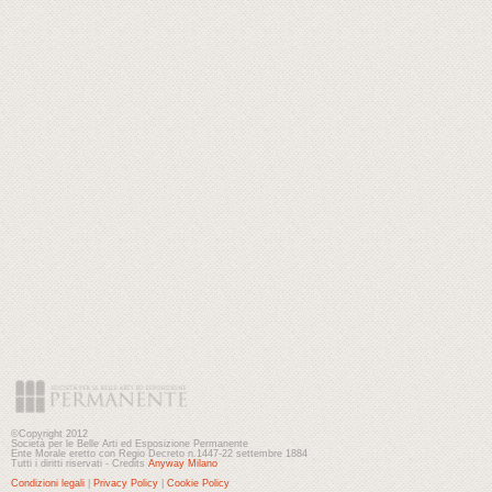
©Copyright 2012
Società per le Belle Arti ed Esposizione Permanente
Ente Morale eretto con Regio Decreto n.1447-22 settembre 1884
Tutti i diritti riservati - Credits
Anyway Milano
Condizioni legali
|
Privacy Policy
|
Cookie Policy