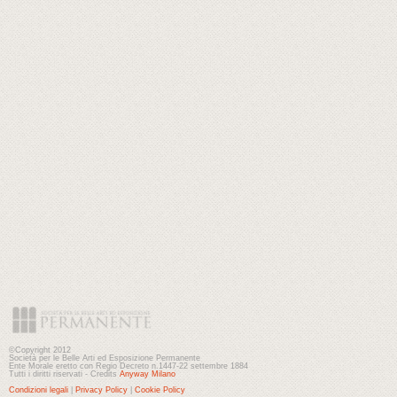
©Copyright 2012
Società per le Belle Arti ed Esposizione Permanente
Ente Morale eretto con Regio Decreto n.1447-22 settembre 1884
Tutti i diritti riservati - Credits
Anyway Milano
Condizioni legali
|
Privacy Policy
|
Cookie Policy