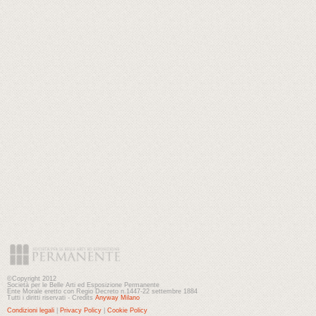
©Copyright 2012
Società per le Belle Arti ed Esposizione Permanente
Ente Morale eretto con Regio Decreto n.1447-22 settembre 1884
Tutti i diritti riservati - Credits
Anyway Milano
Condizioni legali
|
Privacy Policy
|
Cookie Policy