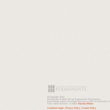
©Copyright 2012
Società per le Belle Arti ed Esposizione Permanente
Ente Morale eretto con Regio Decreto n.1447-22 settembre 
Tutti i diritti riservati - Credits
Anyway Milano
Condizioni legali
|
Privacy Policy
|
Cookie Policy