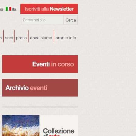
ng
Ita
co
soci
press
dove siamo
orari e info