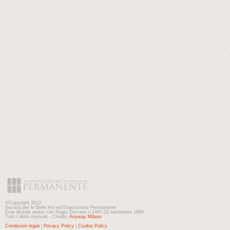
©Copyright 2012
Società per le Belle Arti ed Esposizione Permanente
Ente Morale eretto con Regio Decreto n.1447-22 settembre 1884
Tutti i diritti riservati - Credits
Anyway Milano
Condizioni legali
|
Privacy Policy
|
Cookie Policy