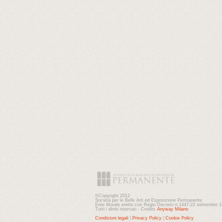
©Copyright 2012
Società per le Belle Arti ed Esposizione Permanente
Ente Morale eretto con Regio Decreto n.1447-22 settembre 
Tutti i diritti riservati - Credits
Anyway Milano
Condizioni legali
|
Privacy Policy
|
Cookie Policy