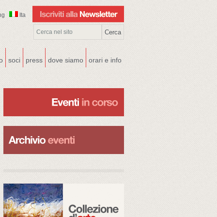
ng
Ita
co
soci
press
dove siamo
orari e info