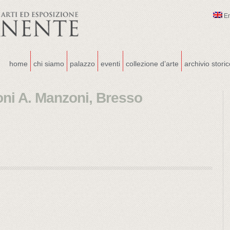
E
home
chi siamo
palazzo
eventi
collezione d’arte
archivio stori
oni A. Manzoni, Bresso