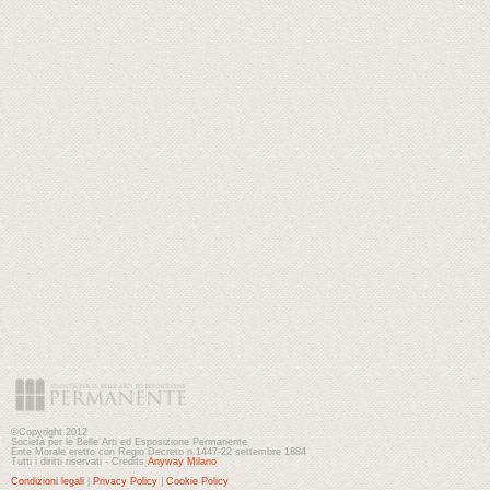
©Copyright 2012
Società per le Belle Arti ed Esposizione Permanente
Ente Morale eretto con Regio Decreto n.1447-22 settembre 1884
Tutti i diritti riservati - Credits
Anyway Milano
Condizioni legali
|
Privacy Policy
|
Cookie Policy