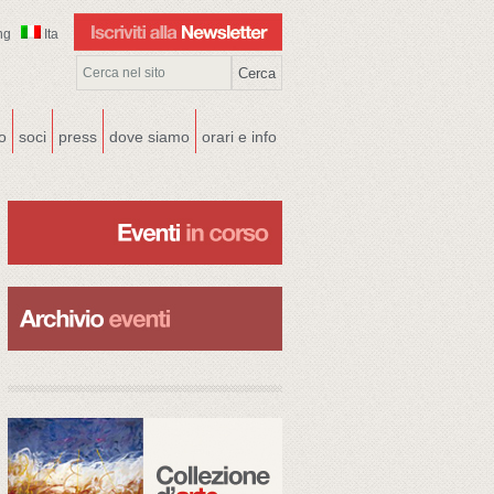
ng
Ita
co
soci
press
dove siamo
orari e info