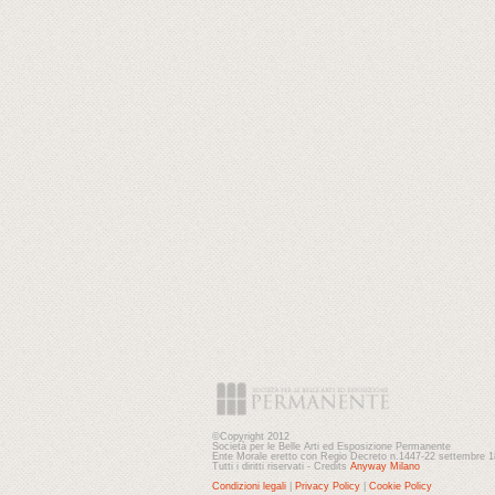
©Copyright 2012
Società per le Belle Arti ed Esposizione Permanente
Ente Morale eretto con Regio Decreto n.1447-22 settembre 
Tutti i diritti riservati - Credits
Anyway Milano
Condizioni legali
|
Privacy Policy
|
Cookie Policy