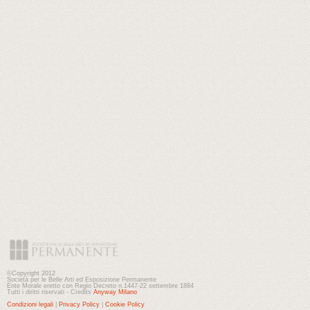
©Copyright 2012
Società per le Belle Arti ed Esposizione Permanente
Ente Morale eretto con Regio Decreto n.1447-22 settembre 1884
Tutti i diritti riservati - Credits
Anyway Milano
Condizioni legali
|
Privacy Policy
|
Cookie Policy