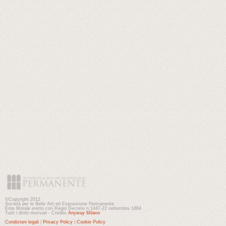
©Copyright 2012
Società per le Belle Arti ed Esposizione Permanente
Ente Morale eretto con Regio Decreto n.1447-22 settembre 1884
Tutti i diritti riservati - Credits
Anyway Milano
Condizioni legali
|
Privacy Policy
|
Cookie Policy