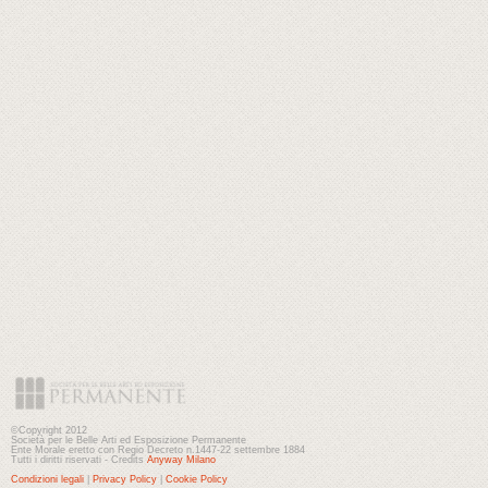
©Copyright 2012
Società per le Belle Arti ed Esposizione Permanente
Ente Morale eretto con Regio Decreto n.1447-22 settembre 1884
Tutti i diritti riservati - Credits
Anyway Milano
Condizioni legali
|
Privacy Policy
|
Cookie Policy