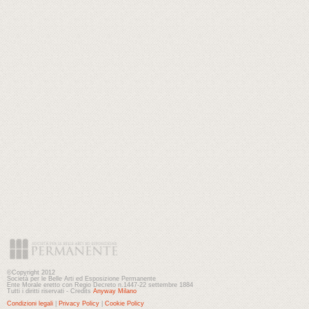
©Copyright 2012
Società per le Belle Arti ed Esposizione Permanente
Ente Morale eretto con Regio Decreto n.1447-22 settembre 1884
Tutti i diritti riservati - Credits
Anyway Milano
Condizioni legali
|
Privacy Policy
|
Cookie Policy