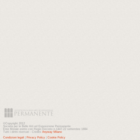
©Copyright 2012
Società per le Belle Arti ed Esposizione Permanente
Ente Morale eretto con Regio Decreto n.1447-22 settembre 1884
Tutti i diritti riservati - Credits
Anyway Milano
Condizioni legali
|
Privacy Policy
|
Cookie Policy