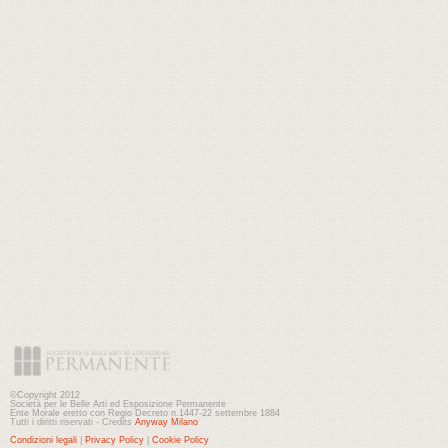
©Copyright 2012
Società per le Belle Arti ed Esposizione Permanente
Ente Morale eretto con Regio Decreto n.1447-22 settembre 1884
Tutti i diritti riservati - Credits
Anyway Milano
Condizioni legali
|
Privacy Policy
|
Cookie Policy