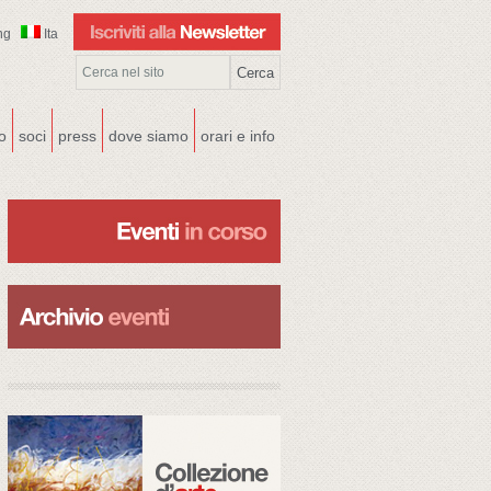
ng
Ita
co
soci
press
dove siamo
orari e info