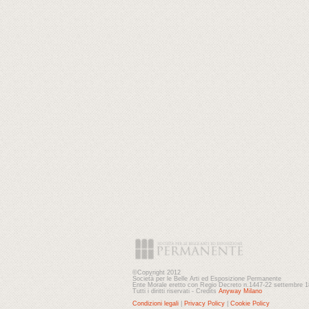
©Copyright 2012
Società per le Belle Arti ed Esposizione Permanente
Ente Morale eretto con Regio Decreto n.1447-22 settembre 
Tutti i diritti riservati - Credits
Anyway Milano
Condizioni legali
|
Privacy Policy
|
Cookie Policy