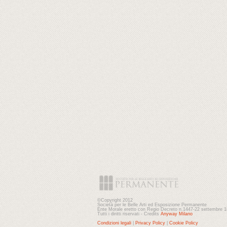
©Copyright 2012
Società per le Belle Arti ed Esposizione Permanente
Ente Morale eretto con Regio Decreto n.1447-22 settembre 
Tutti i diritti riservati - Credits
Anyway Milano
Condizioni legali
|
Privacy Policy
|
Cookie Policy