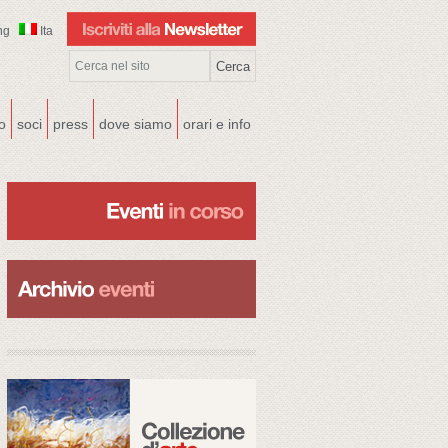
ng
Ita
co
soci
press
dove siamo
orari e info