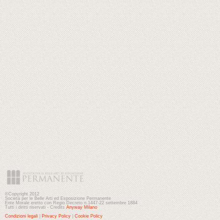
©Copyright 2012
Società per le Belle Arti ed Esposizione Permanente
Ente Morale eretto con Regio Decreto n.1447-22 settembre 1884
Tutti i diritti riservati - Credits
Anyway Milano
Condizioni legali
|
Privacy Policy
|
Cookie Policy