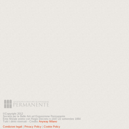
©Copyright 2012
Società per le Belle Arti ed Esposizione Permanente
Ente Morale eretto con Regio Decreto n.1447-22 settembre 1884
Tutti i diritti riservati - Credits
Anyway Milano
Condizioni legali
|
Privacy Policy
|
Cookie Policy