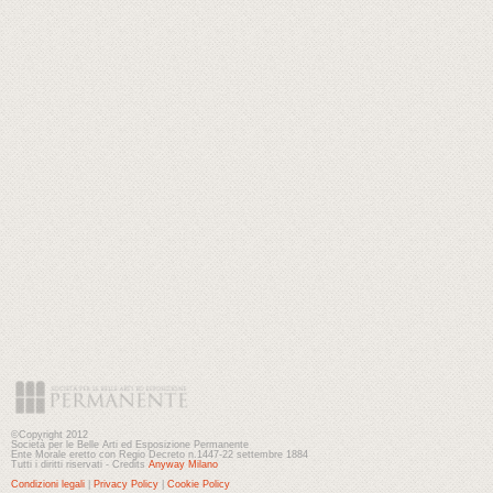
©Copyright 2012
Società per le Belle Arti ed Esposizione Permanente
Ente Morale eretto con Regio Decreto n.1447-22 settembre 1884
Tutti i diritti riservati - Credits
Anyway Milano
Condizioni legali
|
Privacy Policy
|
Cookie Policy