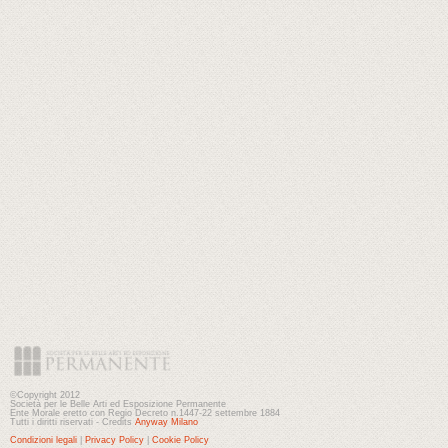
©Copyright 2012
Società per le Belle Arti ed Esposizione Permanente
Ente Morale eretto con Regio Decreto n.1447-22 settembre 1884
Tutti i diritti riservati - Credits
Anyway Milano
Condizioni legali
|
Privacy Policy
|
Cookie Policy