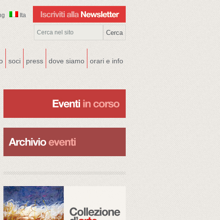
ng
Ita
co
soci
press
dove siamo
orari e info