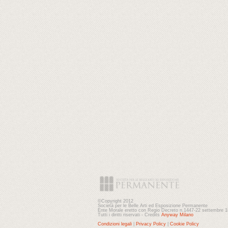
©Copyright 2012
Società per le Belle Arti ed Esposizione Permanente
Ente Morale eretto con Regio Decreto n.1447-22 settembre 
Tutti i diritti riservati - Credits
Anyway Milano
Condizioni legali
|
Privacy Policy
|
Cookie Policy