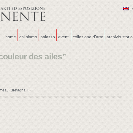
E
home
chi siamo
palazzo
eventi
collezione d’arte
archivio stori
couleur des ailes”
meau (Bretagna, F)