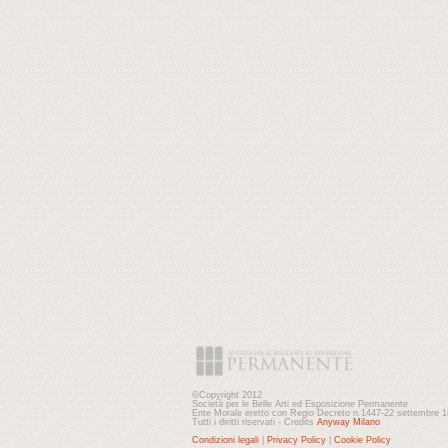
©Copyright 2012
Società per le Belle Arti ed Esposizione Permanente
Ente Morale eretto con Regio Decreto n.1447-22 settembre 
Tutti i diritti riservati - Credits
Anyway Milano
Condizioni legali
|
Privacy Policy
|
Cookie Policy