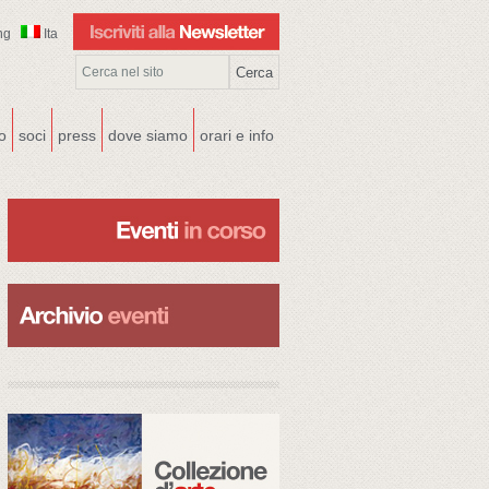
ng
Ita
co
soci
press
dove siamo
orari e info