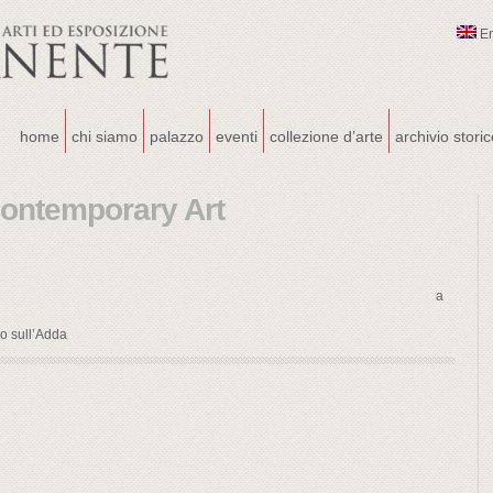
E
home
chi siamo
palazzo
eventi
collezione d’arte
archivio stori
Contemporary Art
a
zo sull’Adda