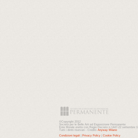
©Copyright 2012
Società per le Belle Arti ed Esposizione Permanente
Ente Morale eretto con Regio Decreto n.1447-22 settembre 
Tutti i diritti riservati - Credits
Anyway Milano
Condizioni legali
|
Privacy Policy
|
Cookie Policy