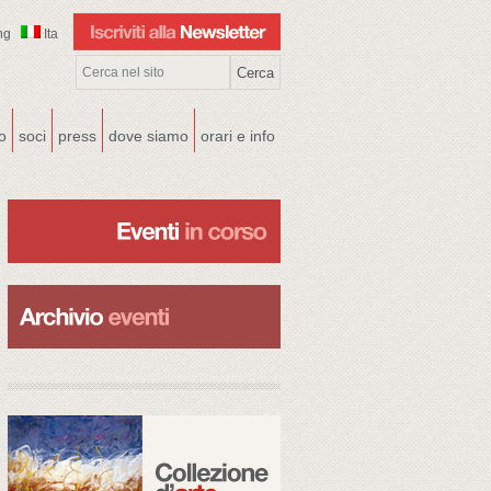
ng
Ita
co
soci
press
dove siamo
orari e info