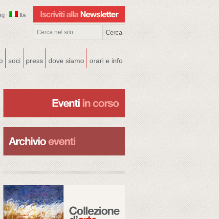
ng
Ita
co
soci
press
dove siamo
orari e info