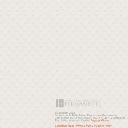
©Copyright 2012
Società per le Belle Arti ed Esposizione Permanente
Ente Morale eretto con Regio Decreto n.1447-22 settembre 
Tutti i diritti riservati - Credits
Anyway Milano
Condizioni legali
|
Privacy Policy
|
Cookie Policy