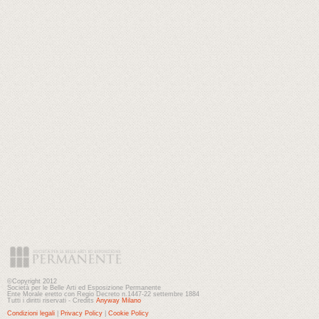
©Copyright 2012
Società per le Belle Arti ed Esposizione Permanente
Ente Morale eretto con Regio Decreto n.1447-22 settembre 1884
Tutti i diritti riservati - Credits
Anyway Milano
Condizioni legali
|
Privacy Policy
|
Cookie Policy