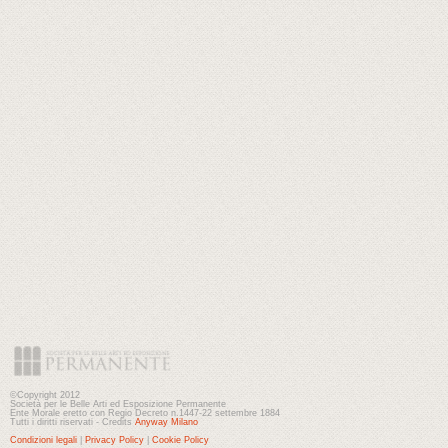
©Copyright 2012
Società per le Belle Arti ed Esposizione Permanente
Ente Morale eretto con Regio Decreto n.1447-22 settembre 1884
Tutti i diritti riservati - Credits
Anyway Milano
Condizioni legali
|
Privacy Policy
|
Cookie Policy