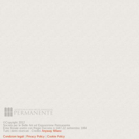
©Copyright 2012
Società per le Belle Arti ed Esposizione Permanente
Ente Morale eretto con Regio Decreto n.1447-22 settembre 1884
Tutti i diritti riservati - Credits
Anyway Milano
Condizioni legali
|
Privacy Policy
|
Cookie Policy