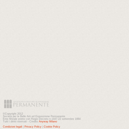
©Copyright 2012
Società per le Belle Arti ed Esposizione Permanente
Ente Morale eretto con Regio Decreto n.1447-22 settembre 1884
Tutti i diritti riservati - Credits
Anyway Milano
Condizioni legali
|
Privacy Policy
|
Cookie Policy