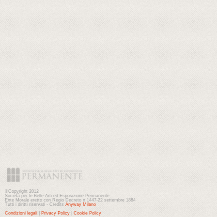
©Copyright 2012
Società per le Belle Arti ed Esposizione Permanente
Ente Morale eretto con Regio Decreto n.1447-22 settembre 1884
Tutti i diritti riservati - Credits
Anyway Milano
Condizioni legali
|
Privacy Policy
|
Cookie Policy