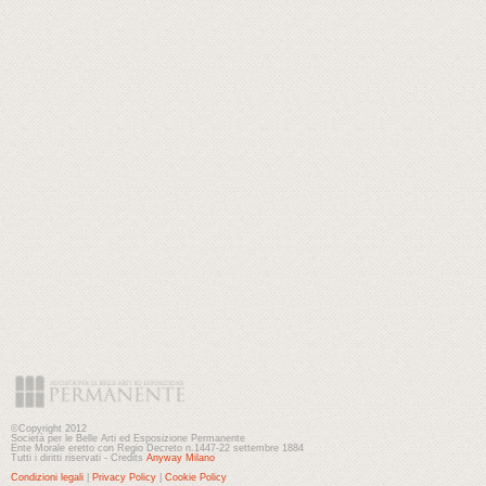
©Copyright 2012
Società per le Belle Arti ed Esposizione Permanente
Ente Morale eretto con Regio Decreto n.1447-22 settembre 1884
Tutti i diritti riservati - Credits
Anyway Milano
Condizioni legali
|
Privacy Policy
|
Cookie Policy