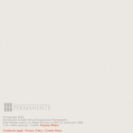
©Copyright 2012
Società per le Belle Arti ed Esposizione Permanente
Ente Morale eretto con Regio Decreto n.1447-22 settembre 1884
Tutti i diritti riservati - Credits
Anyway Milano
Condizioni legali
|
Privacy Policy
|
Cookie Policy