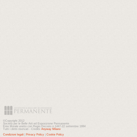
©Copyright 2012
Società per le Belle Arti ed Esposizione Permanente
Ente Morale eretto con Regio Decreto n.1447-22 settembre 1884
Tutti i diritti riservati - Credits
Anyway Milano
Condizioni legali
|
Privacy Policy
|
Cookie Policy