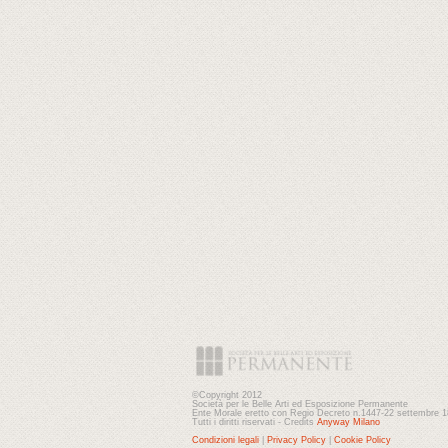
©Copyright 2012
Società per le Belle Arti ed Esposizione Permanente
Ente Morale eretto con Regio Decreto n.1447-22 settembre 
Tutti i diritti riservati - Credits
Anyway Milano
Condizioni legali
|
Privacy Policy
|
Cookie Policy