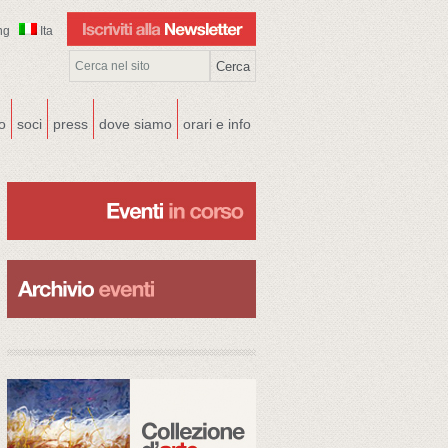
ng
Ita
co
soci
press
dove siamo
orari e info