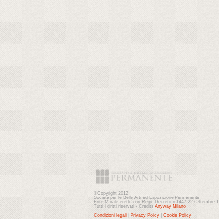
©Copyright 2012
Società per le Belle Arti ed Esposizione Permanente
Ente Morale eretto con Regio Decreto n.1447-22 settembre 
Tutti i diritti riservati - Credits
Anyway Milano
Condizioni legali
|
Privacy Policy
|
Cookie Policy