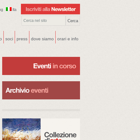
ng
Ita
co
soci
press
dove siamo
orari e info