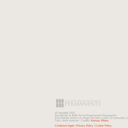
©Copyright 2012
Società per le Belle Arti ed Esposizione Permanente
Ente Morale eretto con Regio Decreto n.1447-22 settembre 
Tutti i diritti riservati - Credits
Anyway Milano
Condizioni legali
|
Privacy Policy
|
Cookie Policy