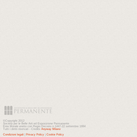
©Copyright 2012
Società per le Belle Arti ed Esposizione Permanente
Ente Morale eretto con Regio Decreto n.1447-22 settembre 1884
Tutti i diritti riservati - Credits
Anyway Milano
Condizioni legali
|
Privacy Policy
|
Cookie Policy