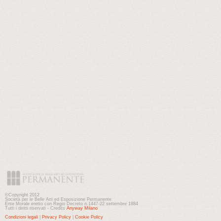
©Copyright 2012
Società per le Belle Arti ed Esposizione Permanente
Ente Morale eretto con Regio Decreto n.1447-22 settembre 1884
Tutti i diritti riservati - Credits
Anyway Milano
Condizioni legali
|
Privacy Policy
|
Cookie Policy