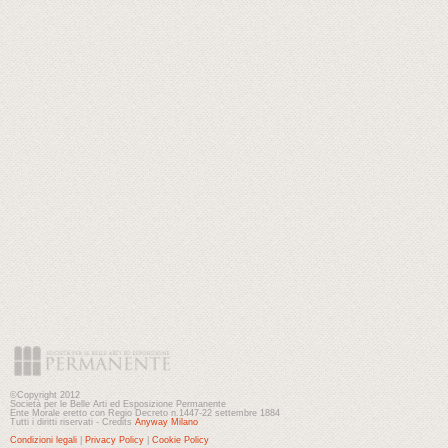
©Copyright 2012
Società per le Belle Arti ed Esposizione Permanente
Ente Morale eretto con Regio Decreto n.1447-22 settembre 1884
Tutti i diritti riservati - Credits
Anyway Milano
Condizioni legali
|
Privacy Policy
|
Cookie Policy